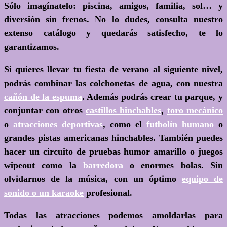
Sólo imagínatelo: piscina, amigos, familia, sol… y
diversión sin frenos. No lo dudes, consulta nuestro
extenso catálogo y quedarás satisfecho, te lo
garantizamos.
Si quieres llevar tu fiesta de verano al siguiente nivel,
podrás combinar las colchonetas de agua, con nuestra
cañón de la espuma
. Además podrás crear tu parque, y
conjuntar con otros
castillos hinchables
,
toro mecánico
o
atracciones deportivas
, como el
futbolín humano
o
grandes pistas americanas hinchables. También puedes
hacer un circuito de pruebas humor amarillo o juegos
wipeout como la
barredora
o enormes bolas. Sin
olvidarnos de la música, con un óptimo
equipo de
sonido o un karaoke
profesional.
Todas las atracciones podemos amoldarlas para