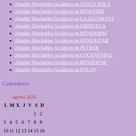
Alquiler Hinchables Acuáticos en SANTA POLA
Alquiler Hinchables Acuáticos en BENFERRI
Alquiler Hinchables Acuáticos en LA ALCORAYA
Alquiler Hinchables Acuáticos en ORIHUELA
Alquiler Hinchables Acuáticos en BENIDORM
Alquiler Hinchables Acuáticos en BENEJUZAR
Alquiler Hinchables Acuáticos en PETRER
Alquiler Hinchables Acuáticos en COCENTAINA
Alquiler Hinchables Acuáticos en BENIJOFAR
Alquiler Hinchables Acuáticos en POLOP
Calendario
agosto 2026
L
M
X
J
V
S
D
1
2
3
4
5
6
7
8
9
10
11
12
13
14
15
16