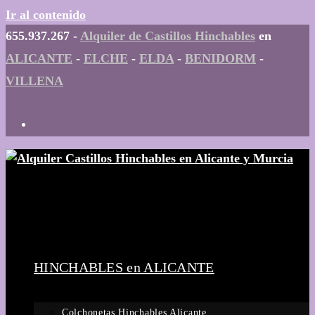
Ir al contenido
655.937.267 -
Alquiler de Castillos Hinchables
en
ALICANTE
-
ELCHE
-
ELDA
-
BENIDORM
-
VILLENA
HINCHABLES en ALICANTE
Colchonetas Hinchables Alicante