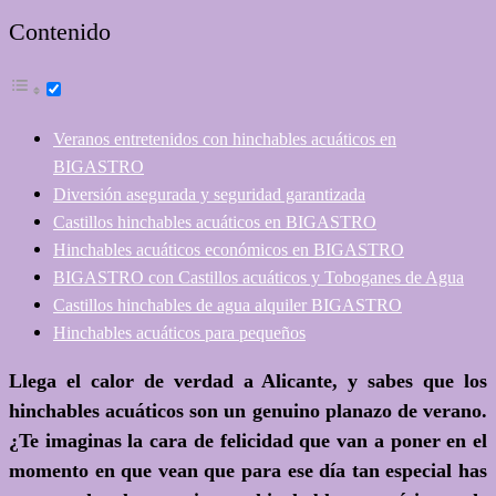
Contenido
Veranos entretenidos con hinchables acuáticos en
BIGASTRO
Diversión asegurada y seguridad garantizada
Castillos hinchables acuáticos en BIGASTRO
Hinchables acuáticos económicos en BIGASTRO
BIGASTRO con Castillos acuáticos y Toboganes de Agua
Castillos hinchables de agua alquiler BIGASTRO
Hinchables acuáticos para pequeños
Llega el calor de verdad a Alicante, y sabes que
los
hinchables acuáticos son un genuino planazo de verano
.
¿Te imaginas la cara de felicidad que van a poner en el
momento en que vean que para ese día tan especial has