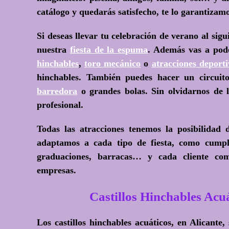
catálogo y quedarás satisfecho, te lo garantizamo
Si deseas llevar tu celebración de verano al sigu
nuestra
fiesta de la espuma
. Además vas a pod
hinchables
,
toro mecánico
o
atracciones deporti
hinchables. También puedes hacer un circui
barredora
o grandes bolas. Sin olvidarnos de
profesional.
Todas las atracciones tenemos la posibilidad 
adaptamos a cada tipo de fiesta, como cump
graduaciones, barracas… y cada cliente como
empresas.
Castillos Hinchables 
Los castillos hinchables acuáticos, en Alicante