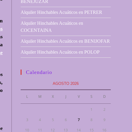
BENEJUZAR
Alquiler Hinchables Acuáticos en PETRER
on
Alquiler Hinchables Acuáticos en
os
COCENTAINA
as
Alquiler Hinchables Acuáticos en BENIJOFAR
la
Alquiler Hinchables Acuáticos en POLOP
ke
Calendario
os
s,
AGOSTO 2026
 o
L
M
X
J
V
S
D
1
2
3
4
5
6
7
8
9
ue
10
11
12
13
14
15
16