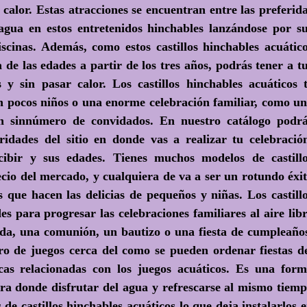
 calor. Estas atracciones se encuentran entre las preferid
agua en estos entretenidos hinchables lanzándose por s
scinas. Además, como estos castillos hinchables acuátic
de las edades a partir de los tres años, podrás tener a t
y sin pasar calor. Los castillos hinchables acuáticos 
 pocos niños o una enorme celebración familiar, como u
n sinnúmero de convidados. En nuestro catálogo podr
idades del sitio en donde vas a realizar tu celebració
ibir y sus edades. Tienes muchos modelos de castill
ecio del mercado, y cualquiera de va a ser un rotundo éxi
s que hacen las delicias de pequeños y niñas. Los castill
s para progresar las celebraciones familiares al aire lib
da, una comunión, un bautizo o una fiesta de cumpleaño
ntro de juegos cerca del como se pueden ordenar fiestas d
cas relacionadas con los juegos acuáticos. Es una for
ura donde disfrutar del agua y refrescarse al mismo tiem
de castillos hinchables acuáticos lo que deja instalarlos 