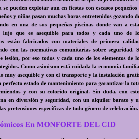
a se pueden explotar aun en fiestas con escasos pequeños
queños y niñas pasan muchas horas entretenidos gozando d
ando en una de sus pequeñas piscinas donde van a est
n lujo que es asequible para todos y cada uno de l
cos están fabricados con materiales de primera calida
do con las normativas comunitarias sobre seguridad. 
de lesión, por eso todos y cada uno de los elementos de l
otegidos. Como asimismo está cuidada la economía famili
o muy asequible y con el transporte y la instalación grati
n perfecto estado de mantenimiento para garantizar la tot
emiendos y con su colorido original. Sin duda, con est
gana en diversión y seguridad, con un alquiler barato y 
las pretensiones específicas de todo género de celebración.
conómicos En MONFORTE DEL CID