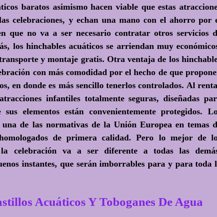
ticos baratos asimismo hacen viable que estas atraccion
 las celebraciones, y echan una mano con el ahorro por 
n que no va a ser necesario contratar otros servicios 
ás, los hinchables acuáticos se arriendan muy económico
 transporte y montaje gratis. Otra ventaja de los hinchabl
celebración con más comodidad por el hecho de que propon
s, en donde es más sencillo tenerlos controlados. Al rent
tracciones infantiles totalmente seguras, diseñadas pa
e sus elementos están convenientemente protegidos. L
a una de las normativas de la Unión Europea en temas 
 homologados de primera calidad. Pero lo mejor de l
 la celebración va a ser diferente a todas las demá
uenos instantes, que serán imborrables para y para toda 
llos Acuáticos Y Toboganes De Agua