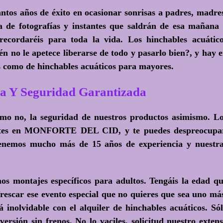
ntos años de éxito en ocasionar sonrisas a padres, madre
la de fotografías y instantes que saldrán de esa mañana
recordaréis para toda la vida. Los hinchables acuátic
én no le apetece liberarse de todo y pasarlo bien?
, y hay 
es como de hinchables acuáticos para mayores.
a Y Seguridad Garantizada
omo no, la seguridad de nuestros productos asimismo. L
ustes en MONFORTE DEL CID, y te puedes despreocupa
Tenemos mucho más de 15 años de experiencia y nuestr
s montajes específicos para adultos. Tengáis la edad q
frescar ese evento especial que no quieres que sea uno má
á inolvidable con el
alquiler de hinchables acuáticos
. Só
versión sin frenos. No lo vaciles, solicitud nuestro exten