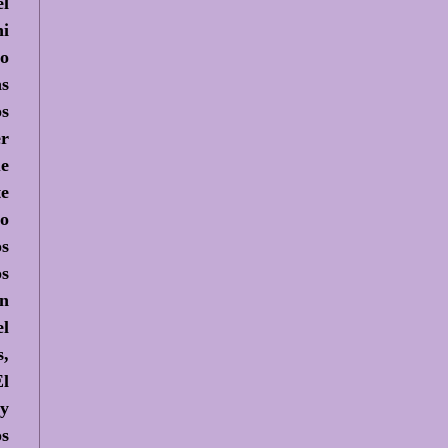
el
ni
lo
as
os
er
ue
te
to
os
os
en
el
s,
El
 y
os