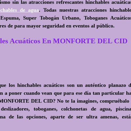
smo sin las atracciones refrescantes hinchables acuática
nchables de agua
. Todas nuestras atracciones hinchabl
a Espuma, Super Tobogán Urbano, Toboganes Acuático
es de para mayor seguridad en eventos al público.
ables Acuáticos En MONFORTE DEL CID
 que
los hinchables acuáticos son un auténtico planazo 
van a poner cuando vean que para ese día tan particular h
 de MONFORTE DEL CID? No te la imagines, compruébalo
eslizadores, toboganes, colchonetas de agua, piscin
a de las opciones, aparte de ser ultra amenas, est