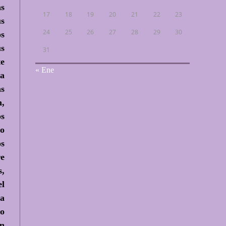
as
17
18
19
20
21
22
23
us
24
25
26
27
28
29
30
os
us
31
te
« Ene
na
ás
n,
os
to
os
re
s,
el
ma
po
en