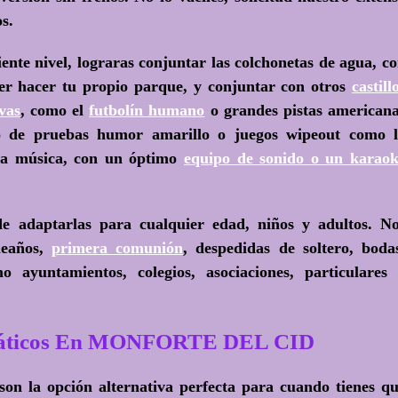
s.
iente nivel, lograras conjuntar las colchonetas de agua, c
er hacer tu propio parque, y conjuntar con otros
castill
vas
, como el
futbolín humano
o grandes pistas american
to de pruebas humor amarillo o juegos wipeout como 
 la música, con un óptimo
equipo de sonido o un karao
de adaptarlas para cualquier edad, niños y adultos. N
leaños,
primera comunión
, despedidas de soltero, boda
 ayuntamientos, colegios, asociaciones, particulares
Acuáticos En MONFORTE DEL CID
, son la opción alternativa perfecta para cuando tienes q