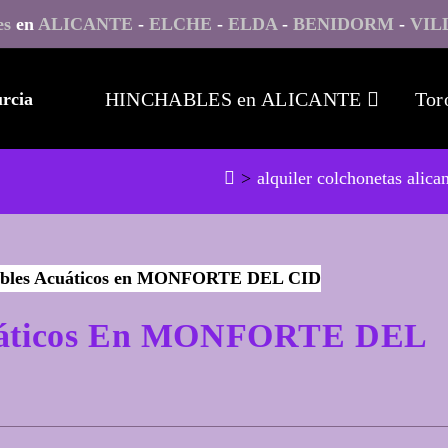
es
en
ALICANTE
-
ELCHE
-
ELDA
-
BENIDORM
-
VIL
HINCHABLES en ALICANTE
Tor
>
alquiler colchonetas alica
cuáticos En MONFORTE DEL