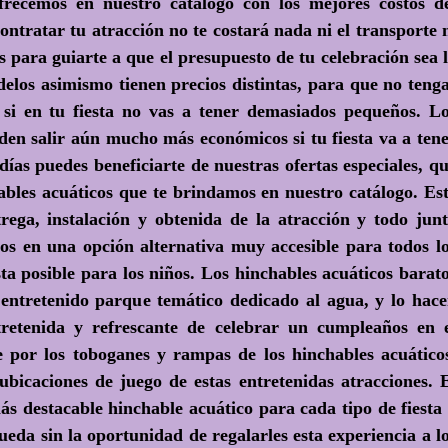
frecemos en nuestro catálogo con los mejores costos d
ontratar tu atracción no te costará nada ni el transporte 
is para guiarte a que el presupuesto de tu celebración sea 
elos asimismo tienen precios distintas, para que no teng
si en tu fiesta no vas a tener demasiados pequeños. L
den salir aún mucho más económicos si tu fiesta va a ten
días puedes beneficiarte de nuestras ofertas especiales, q
hables acuáticos que te brindamos en nuestro catálogo. Es
trega, instalación y obtenida de la atracción y todo jun
cos en una opción alternativa muy accesible para todos l
ta posible para los niños. Los hinchables acuáticos barat
n entretenido parque temático dedicado al agua, y lo hac
etenida y refrescante de celebrar un cumpleaños en 
 por los toboganes y rampas de los hinchables acuático
ubicaciones de juego de estas entretenidas atracciones. 
ás destacable hinchable acuático para cada tipo de fiesta
ueda sin la oportunidad de regalarles esta experiencia a l