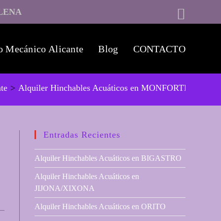
LENA
o Mecánico Alicante
Blog
CONTACTO
nte
>
Alquiler Hinchables Acuáticos en MONFORTE DEL C
Entradas Recientes
Alquiler Hinchables Acuáticos en BIGASTRO
Alquiler Hinchables Acuáticos en
JIJONA/XIXONA
Alquiler Hinchables Acuáticos en ORITO