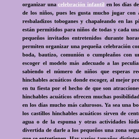
organizar una
celebración infantil
en los días de
de los niños, pues les gusta mucho jugar con 
resbaladizos toboganes y chapaleando en las pi
están permitidos para niños de todas y cada una 
pequeños invitados entretenidos durante horas 
permiten organizar una pequeña celebración con
boda, bautizo, comunión o cumpleaños con u
escoger el modelo más adecuado a las peculiar
sabiendo el número de niños que esperas rec
hinchables acuáticos donde escoger, al mejor pr
en tu fiesta por el hecho de que son atraccione
hinchables acuáticos ofrecen muchas posibilidade
en los días mucho más calurosos. Ya sea una bo
los castillos hinchables acuáticos sirven de ce
agua o de la espuma y otras actividades lúdi
divertida de darle a los pequeños una zona seg
que se entretienen. Hay varios tamaños distintos 