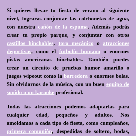
Si quieres llevar tu fiesta de verano al siguiente
nivel, lograras conjuntar las colchonetas de agua,
con nuestra
cañón de la espuma
. Además podrás
crear tu propio parque, y conjuntar con otros
castillos hinchables
,
toro mecánico
o
atracciones
deportivas
, como el
futbolín humano
o enormes
pistas americanas hinchables. También puedes
crear un circuito de pruebas humor amarillo o
juegos wipeout como la
barredora
o enormes bolas.
Sin olvidarnos de la música, con un buen
equipo de
sonido o un karaoke
profesional.
Todas las atracciones podemos adaptarlas para
cualquier edad, pequeños y adultos. Nos
amoldamos a cada tipo de fiesta, como cumpleaños,
primera comunión
, despedidas de soltero, bodas,