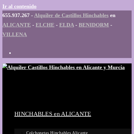
Ir al contenido
655.937.267 -
Alquiler de Castillos Hinchables
en
ALICANTE
-
ELCHE
-
ELDA
-
BENIDORM
-
VILLENA
HINCHABLES en ALICANTE
Colchonetas Hinchables Alicante