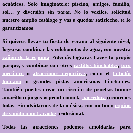
acuáticos
. Sólo imagínatelo: piscina, amigos, familia,
sol… y diversión sin parar. No lo vaciles, solicitud
nuestro amplio catálogo y vas a quedar satisfecho, te lo
garantizamos.
Si quieres llevar tu fiesta de verano al siguiente nivel,
lograras combinar las colchonetas de agua, con nuestra
cañón de la espuma
. Además lograras hacer tu propio
parque, y combinar con otros
castillos hinchables
,
toro
mecánico
o
atracciones deportivas
, como el
futbolín
humano
o grandes pistas americanas hinchables.
También puedes crear un circuito de pruebas humor
amarillo o juegos wipeout como la
barredora
o enormes
bolas. Sin olvidarnos de la música, con un buen
equipo
de sonido o un karaoke
profesional.
Todas las atracciones podemos amoldarlas para