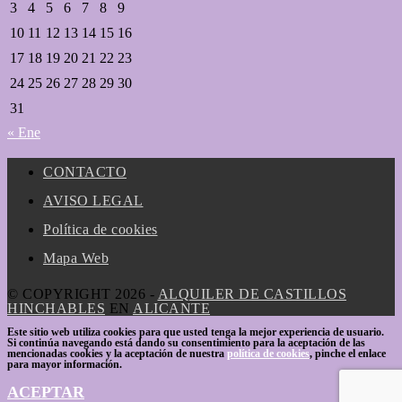
3
4
5
6
7
8
9
10
11
12
13
14
15
16
17
18
19
20
21
22
23
24
25
26
27
28
29
30
31
« Ene
CONTACTO
AVISO LEGAL
Política de cookies
Mapa Web
© COPYRIGHT 2026 -
ALQUILER DE CASTILLOS
HINCHABLES
EN
ALICANTE
Este sitio web utiliza cookies para que usted tenga la mejor experiencia de usuario.
Si continúa navegando está dando su consentimiento para la aceptación de las
mencionadas cookies y la aceptación de nuestra
política de cookies
, pinche el enlace
para mayor información.
ACEPTAR