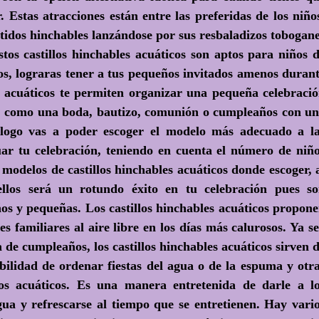
. Estas atracciones están entre las preferidas de los niño
rtidos hinchables lanzándose por sus resbaladizos tobogan
tos castillos hinchables acuáticos son aptos para niños 
ños, lograras tener a tus pequeños invitados amenos duran
es acuáticos te permiten organizar una pequeña celebraci
r, como una boda, bautizo, comunión o cumpleaños con u
álogo vas a poder escoger el modelo más adecuado a l
uar tu celebración, teniendo en cuenta el número de niñ
modelos de castillos hinchables acuáticos donde escoger, 
llos será un rotundo éxito en tu celebración pues s
ños y pequeñas. Los castillos hinchables acuáticos propon
 familiares al aire libre en los días más calurosos. Ya s
de cumpleaños, los castillos hinchables acuáticos sirven 
ibilidad de ordenar fiestas del agua o de la espuma y otr
gos acuáticos. Es una manera entretenida de darle a l
a y refrescarse al tiempo que se entretienen. Hay vari