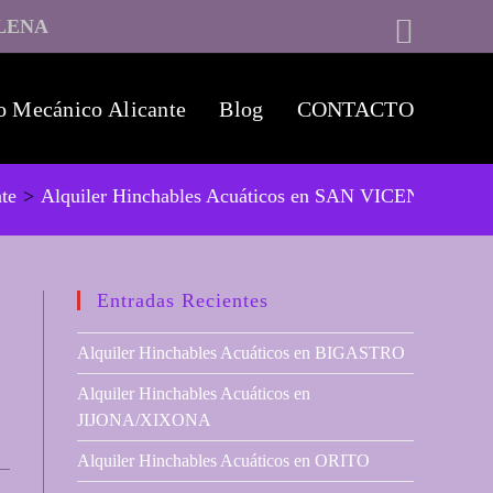
LENA
o Mecánico Alicante
Blog
CONTACTO
nte
>
Alquiler Hinchables Acuáticos en SAN VICENTE DE
Entradas Recientes
Alquiler Hinchables Acuáticos en BIGASTRO
Alquiler Hinchables Acuáticos en
JIJONA/XIXONA
Alquiler Hinchables Acuáticos en ORITO