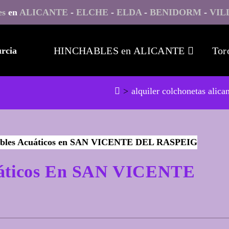
es
en
ALICANTE
-
ELCHE
-
ELDA
-
BENIDORM
-
VIL
HINCHABLES en ALICANTE
Tor
>
alquiler colchonetas alica
cuáticos En SAN VICENTE