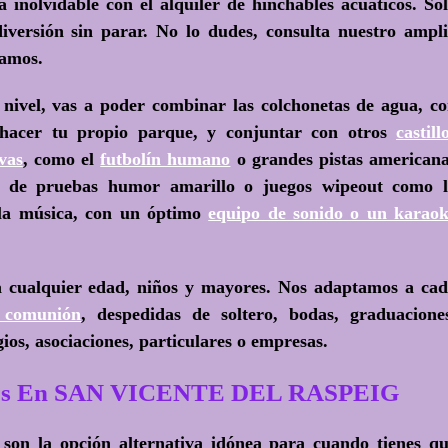
á inolvidable con el
alquiler de hinchables acuáticos
. Só
diversión sin parar. No lo dudes, consulta nuestro ampl
zamos.
te nivel, vas a poder combinar las colchonetas de agua, c
hacer tu propio parque, y conjuntar con otros
castill
vas
, como el
futbolín humano
o grandes pistas american
to de pruebas humor amarillo o juegos wipeout como 
 la música, con un óptimo
equipo de sonido o un karao
a cualquier edad, niños y mayores. Nos adaptamos a ca
 comunión
, despedidas de soltero, bodas, graduacione
os, asociaciones, particulares o empresas.
ticos En SAN VICENTE DEL RASPEIG
e, son la opción alternativa idónea para cuando tienes q