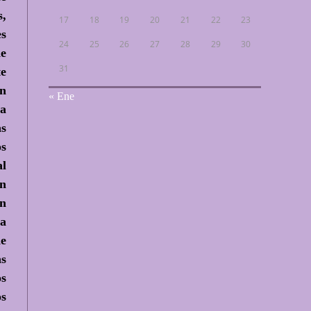
s,
17
18
19
20
21
22
23
es
24
25
26
27
28
29
30
de
31
te
ón
« Ene
na
as
os
al
on
en
ea
de
as
os
os