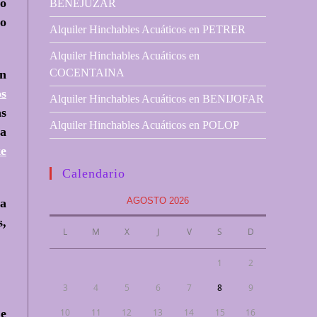
lo
BENEJUZAR
io
Alquiler Hinchables Acuáticos en PETRER
Alquiler Hinchables Acuáticos en
COCENTAINA
on
os
Alquiler Hinchables Acuáticos en BENIJOFAR
as
Alquiler Hinchables Acuáticos en POLOP
la
ke
Calendario
AGOSTO 2026
da
s,
L
M
X
J
V
S
D
1
2
3
4
5
6
7
8
9
10
11
12
13
14
15
16
ue