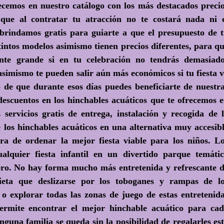
ecemos en nuestro catálogo con los más destacados preci
que al contratar tu atracción no te costará nada ni 
s brindamos gratis para guiarte a que el presupuesto de 
tintos modelos asimismo tienen precios diferentes, para q
nte grande si en tu celebración no tendrás demasiad
simismo te pueden salir aún más económicos si tu fiesta 
o de que durante esos días puedes beneficiarte de nuestr
 descuentos en los hinchables acuáticos que te ofrecemos 
 servicios gratis de entrega, instalación y recogida de 
e los hinchables acuáticos en una alternativa muy accesib
ra de ordenar la mejor fiesta viable para los niños. L
alquier fiesta infantil en un divertido parque temáti
ero. No hay forma mucho más entretenida y refrescante 
ieta que deslizarse por los toboganes y rampas de l
 o explorar todas las zonas de juego de estas entretenid
permite encontrar el mejor hinchable acuático para ca
inguna familia se queda sin la posibilidad de regalarles es