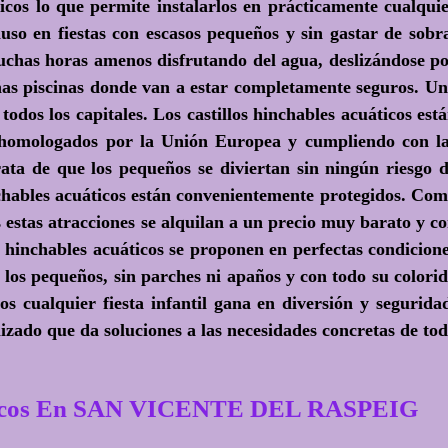
ticos lo que permite instalarlos en prácticamente cualqui
uso en fiestas con escasos pequeños y sin gastar de sobr
muchas horas amenos disfrutando del agua, deslizándose p
as piscinas donde van a estar completamente seguros. U
odos los capitales. Los castillos hinchables acuáticos est
, homologados por la Unión Europea y cumpliendo con l
ata de que los pequeños se diviertan sin ningún riesgo 
inchables acuáticos están convenientemente protegidos. Co
 estas atracciones se alquilan a un precio muy barato y c
los hinchables acuáticos se proponen en perfectas condicion
e los pequeños, sin parches ni apaños y con todo su colori
os cualquier fiesta infantil gana en diversión y segurida
izado que da soluciones a las necesidades concretas de to
ómicos En SAN VICENTE DEL RASPEIG