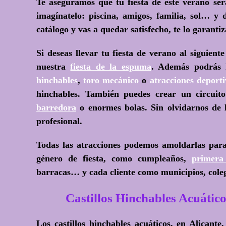
Te aseguramos que tu fiesta de este verano ser
imagínatelo: piscina, amigos, familia, sol… y 
catálogo y vas a quedar satisfecho, te lo garanti
Si deseas llevar tu fiesta de verano al siguien
nuestra
fiesta de la espuma
. Además podrás 
hinchables
,
toro mecánico
o
atracciones deporti
hinchables. También puedes crear un circui
barredora
o enormes bolas. Sin olvidarnos de
profesional.
Todas las atracciones podemos amoldarlas par
género de fiesta, como cumpleaños,
primera
barracas… y cada cliente como municipios, colegi
Castillos Hinchables Acuá
Los castillos hinchables acuáticos, en Alicant