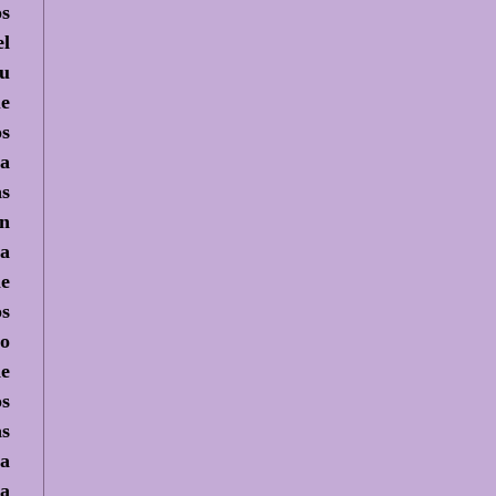
os
el
tu
ue
os
va
as
en
la
le
os
co
de
os
as
da
ta