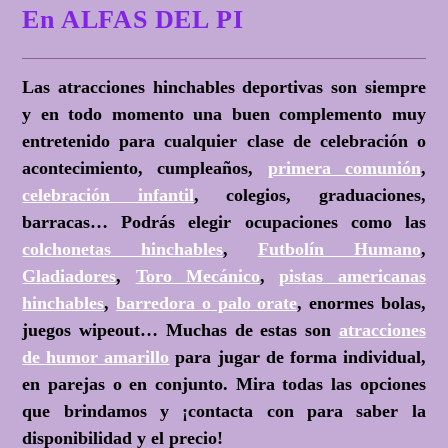
En ALFAS DEL PI
Las atracciones hinchables deportivas son siempre
y en todo momento una buen complemento muy
entretenido para cualquier clase de celebración o
acontecimiento, cumpleaños,
primera comunión
,
celebración infantil
, colegios, graduaciones,
barracas… Podrás elegir ocupaciones como las
colchonetas hinchables
,
Futbolín Humano
,
Gladiadores
,
Toro Mecánico
,
pistas americanas
hinchables
,
barredora o palo orate
, enormes bolas,
juegos wipeout… Muchas de estas son
atracciones
de humor amarillo
para jugar de forma individual,
en parejas o en conjunto. Mira todas las opciones
que brindamos y ¡contacta con para saber la
disponibilidad y el precio!