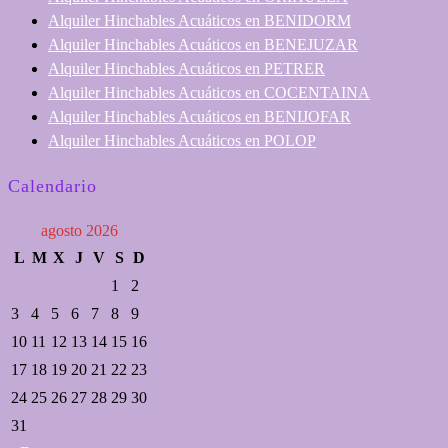
Alquiler Hinchables Acuáticos en BENIDORM
Alquiler Hinchables Acuáticos en BENEJUZAR
Alquiler Hinchables Acuáticos en PETRER
Alquiler Hinchables Acuáticos en COCENTAINA
Alquiler Hinchables Acuáticos en BENIJOFAR
Alquiler Hinchables Acuáticos en POLOP
Calendario
agosto 2026
L
M
X
J
V
S
D
1
2
3
4
5
6
7
8
9
10
11
12
13
14
15
16
17
18
19
20
21
22
23
24
25
26
27
28
29
30
31