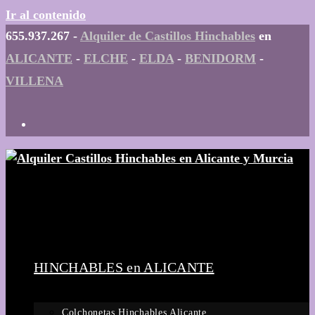
Ir al contenido
655.937.267 -
Alquiler de Castillos Hinchables
en
ALICANTE
-
ELCHE
-
ELDA
-
BENIDORM
-
VILLENA
HINCHABLES en ALICANTE
Colchonetas Hinchables Alicante