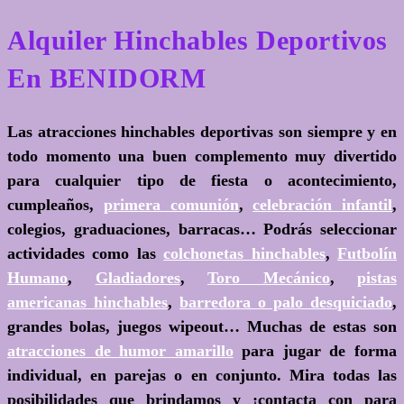
Alquiler Hinchables Deportivos
En BENIDORM
Las atracciones hinchables deportivas son siempre y en
todo momento una buen complemento muy divertido
para cualquier tipo de fiesta o acontecimiento,
cumpleaños,
primera comunión
,
celebración infantil
,
colegios, graduaciones, barracas… Podrás seleccionar
actividades como las
colchonetas hinchables
,
Futbolín
Humano
,
Gladiadores
,
Toro Mecánico
,
pistas
americanas hinchables
,
barredora o palo desquiciado
,
grandes bolas, juegos wipeout… Muchas de estas son
atracciones de humor amarillo
para jugar de forma
individual, en parejas o en conjunto. Mira todas las
posibilidades que brindamos y ¡contacta con para