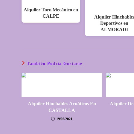
Alquiler Toro Mecánico en
CALPE
Alquiler Hinchable
Deportivos en
ALMORADI
También Podría Gustarte
Alquiler Hinchables Acuáticos En
Alquiler De
CASTALLA
19/02/2021