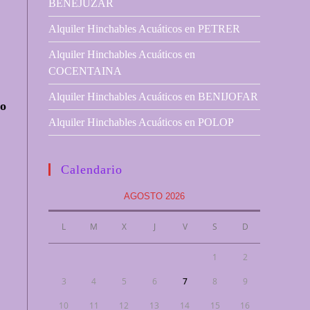
BENEJUZAR
Alquiler Hinchables Acuáticos en PETRER
Alquiler Hinchables Acuáticos en
COCENTAINA
Alquiler Hinchables Acuáticos en BENIJOFAR
ro
Alquiler Hinchables Acuáticos en POLOP
Calendario
AGOSTO 2026
L
M
X
J
V
S
D
1
2
3
4
5
6
7
8
9
10
11
12
13
14
15
16