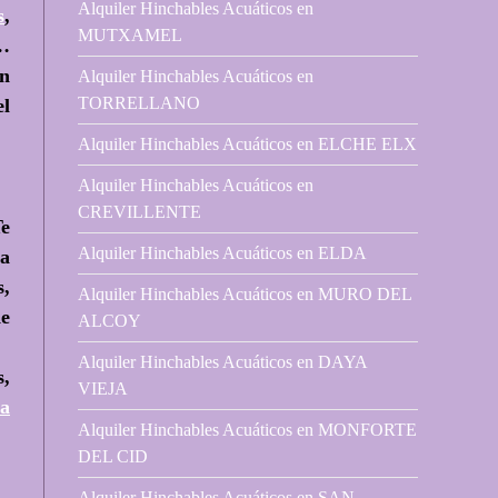
Alquiler Hinchables Acuáticos en
s
,
MUTXAMEL
t…
en
Alquiler Hinchables Acuáticos en
TORRELLANO
el
Alquiler Hinchables Acuáticos en ELCHE ELX
Alquiler Hinchables Acuáticos en
CREVILLENTE
Te
Alquiler Hinchables Acuáticos en ELDA
da
s,
Alquiler Hinchables Acuáticos en MURO DEL
de
ALCOY
Alquiler Hinchables Acuáticos en DAYA
s,
VIEJA
la
Alquiler Hinchables Acuáticos en MONFORTE
DEL CID
Alquiler Hinchables Acuáticos en SAN