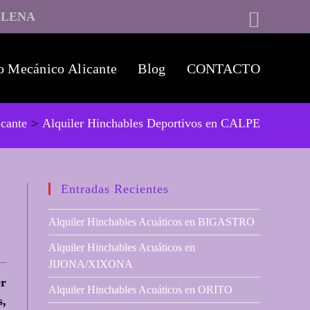
LLENA
o Mecánico Alicante
Blog
CONTACTO
icante
>
Alquiler Hinchables Deportivos en CALPE
Entradas Recientes
Alquiler Hinchables Acuáticos en BIGASTRO
Alquiler Hinchables Acuáticos en
JIJONA/XIXONA
er
Alquiler Hinchables Acuáticos en ORITO
s,