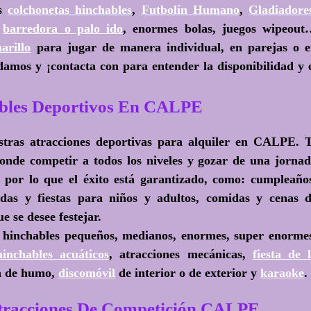
as
colchonetas hinchables
,
Futbolín Humano
,
Gladiadore
,
barredora o palo ido
, enormes bolas, juegos wipeou
arillo
para jugar de manera individual, en parejas o 
damos y ¡contacta con para entender la disponibilidad y 
ables Deportivos En CALPE
estras atracciones deportivas para alquiler en CALPE. 
onde competir a todos los niveles y gozar de una jorna
 por lo que el éxito está garantizado, como: cumpleaño
idas y fiestas para niños y adultos, comidas y cenas 
e se desee festejar.
 hinchables pequeños, medianos, enormes, super enorme
hinchables acuáticos
, atracciones mecánicas,
fiesta de 
na de humo,
discomóvil
de interior o de exterior y
karaoke
.
Atracciones De Competición CALPE