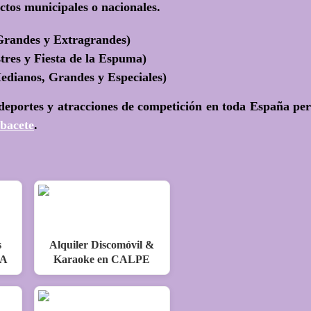
ctos municipales o nacionales.
Grandes y Extragrandes)
tres y Fiesta de la Espuma)
dianos, Grandes y Especiales)
 deportes y atracciones de competición en toda España pe
bacete
.
s
Alquiler Discomóvil &
EA
Karaoke en CALPE