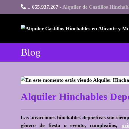
Ir
655.937.267 -
Alquiler de Castillos Hinchab
al
contenido
Blog
Alquiler Hinchables De
Las atracciones hinchables deportivas son sie
género de fiesta o evento, cumpleaños,
pr