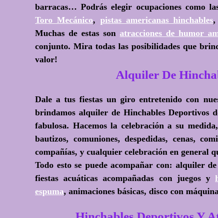
barracas… Podrás elegir ocupaciones como l
Toro Mecánico
,
pistas americanas hinchables
Muchas de estas son
atracciones de humor am
conjunto. Mira todas las posibilidades que brin
valor!
Alquiler De Hinch
Dale a tus fiestas un giro entretenido con nu
brindamos alquiler de Hinchables Deportivos d
fabulosa. Hacemos la celebración a su medida,
bautizos, comuniones, despedidas, cenas, com
compañías, y cualquier celebración en general qu
Todo esto se puede acompañar con: alquiler de
fiestas acuáticas acompañadas con juegos y
espuma
, animaciones básicas, disco con máqui
Hinchables Deportivos Y 