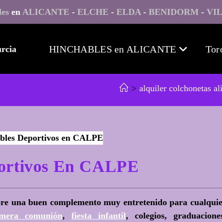
les
en
ALICANTE
-
ELCHE
-
ELDA
-
BENIDORM
-
VI
HINCHABLES en ALICANTE
Tor
>
alquiler colchonetas al
portivos En CALPE
mpre una buen complemento muy entretenido para cualqui
imera comunión
,
fiesta infantil
, colegios, graduacione