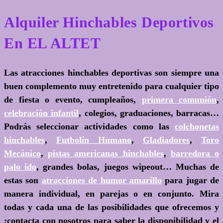
Alquiler Hinchables Deportivos
En EL ALTET
Las atracciones hinchables deportivas son siempre una
buen complemento muy entretenido para cualquier tipo
de fiesta o evento, cumpleaños,
primera comunión
,
celebración infantil
, colegios, graduaciones, barracas…
Podrás seleccionar actividades como las
colchonetas
hinchables
,
Futbolín Humano
,
Gladiadores
,
Toro
Mecánico
,
pistas americanas hinchables
,
barredora o
palo ido
, grandes bolas, juegos wipeout… Muchas de
estas son
atracciones de humor amarillo
para jugar de
manera individual, en parejas o en conjunto. Mira
todas y cada una de las posibilidades que ofrecemos y
¡contacta con nosotros para saber la disponibilidad y el