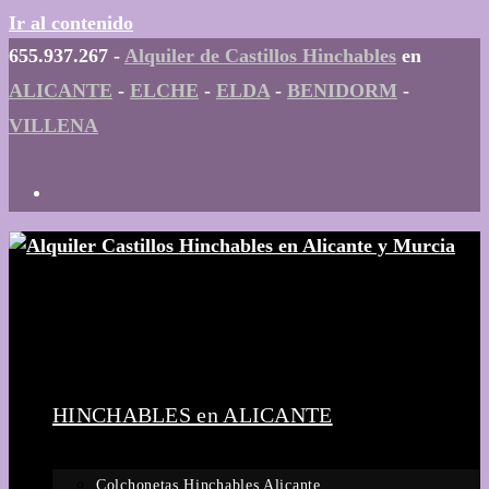
Ir al contenido
655.937.267 -
Alquiler de Castillos Hinchables
en
ALICANTE
-
ELCHE
-
ELDA
-
BENIDORM
-
VILLENA
HINCHABLES en ALICANTE
Colchonetas Hinchables Alicante