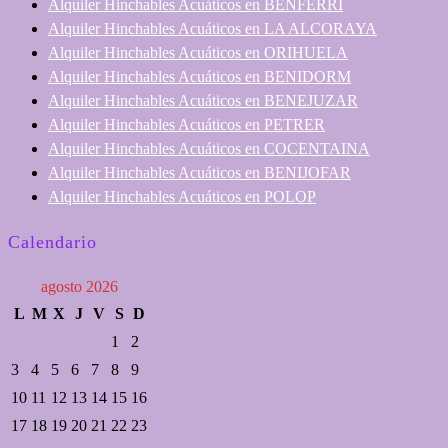
Alquiler Hinchables Acuáticos en BENFERRI
Alquiler Hinchables Acuáticos en LA ALCORAYA
Alquiler Hinchables Acuáticos en ORIHUELA
Alquiler Hinchables Acuáticos en BENIDORM
Alquiler Hinchables Acuáticos en BENEJUZAR
Alquiler Hinchables Acuáticos en PETRER
Alquiler Hinchables Acuáticos en COCENTAINA
Alquiler Hinchables Acuáticos en BENIJOFAR
Alquiler Hinchables Acuáticos en POLOP
Calendario
agosto 2026
L
M
X
J
V
S
D
1
2
3
4
5
6
7
8
9
10
11
12
13
14
15
16
17
18
19
20
21
22
23