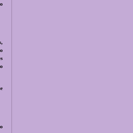
do
s,
to
es
so
te
 o