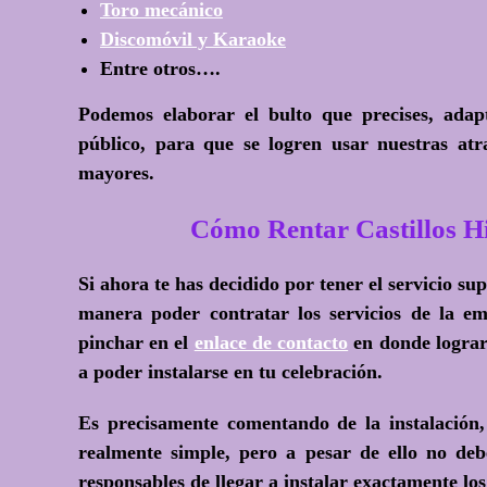
Toro mecánico
Discomóvil y Karaoke
Entre otros….
Podemos elaborar el bulto que precises, adap
público, para que se logren usar nuestras atrac
mayores.
Cómo Rentar Castillos 
Si ahora te has decidido por tener el servicio 
manera poder contratar los servicios de la em
pinchar en el
enlace de contacto
en donde lograr
a poder instalarse en tu celebración.
Es precisamente comentando de la instalación
realmente simple, pero a pesar de ello no deb
responsables de llegar a instalar exactamente los