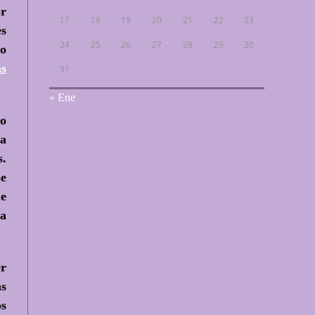
or
17
18
19
20
21
22
23
es
24
25
26
27
28
29
30
 o
as
31
« Ene
ho
ya
s.
se
ne
la
er
as
os