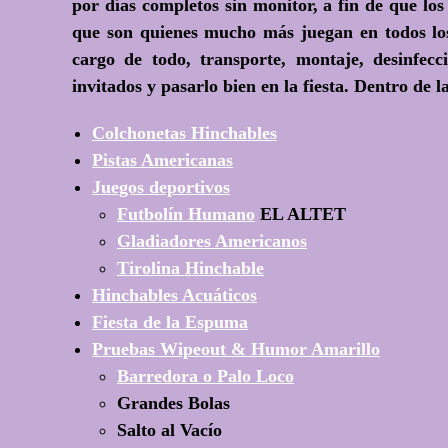
por días completos sin monitor, a fin de que los
que son quienes mucho más juegan en todos lo
cargo de todo
, transporte, montaje, desinfec
invitados y pasarlo bien en la fiesta. Dentro de
Colchonetas Hinchables
Pistas Americanas
Juegos deportivos
Futbolín Humano
EL ALTET
Gladiadores Americanos
Tirolina Hinchable
Hinchables Acuáticos
Fiesta de la Espuma
Pruebas Wipeout & Humor Amarillo
Barredora o Palo Loco
Grandes Bolas
Salto al Vacío