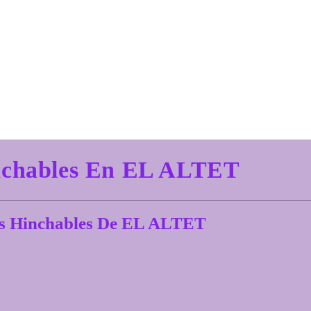
Hinchables En EL ALTET
los Hinchables De EL ALTET