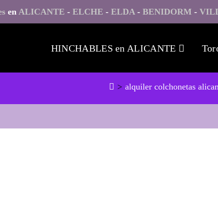
es
en
ALICANTE
-
ELCHE
-
ELDA
-
BENIDORM
-
VIL
HINCHABLES en ALICANTE
Tor
>
alquiler colchonetas alica