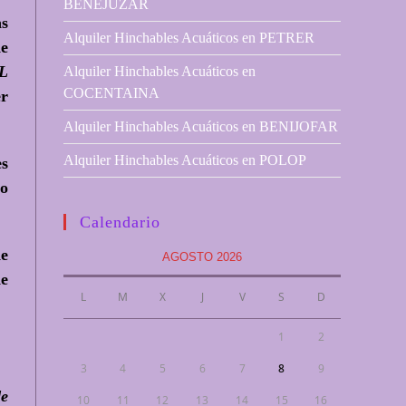
BENEJUZAR
as
Alquiler Hinchables Acuáticos en PETRER
de
EL
Alquiler Hinchables Acuáticos en
COCENTAINA
er
Alquiler Hinchables Acuáticos en BENIJOFAR
Alquiler Hinchables Acuáticos en POLOP
es
lo
Calendario
de
AGOSTO 2026
de
L
M
X
J
V
S
D
1
2
3
4
5
6
7
8
9
de
10
11
12
13
14
15
16