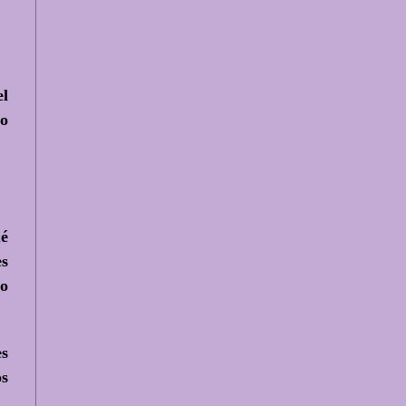
el
 o
ué
es
do
es
os