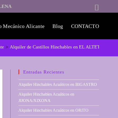
LENA
o Mecánico Alicante
Blog
CONTACTO
nte
>
Alquiler de Castillos Hinchables en EL ALTET
Entradas Recientes
Alquiler Hinchables Acuáticos en BIGASTRO
Alquiler Hinchables Acuáticos en
JIJONA/XIXONA
Alquiler Hinchables Acuáticos en ORITO