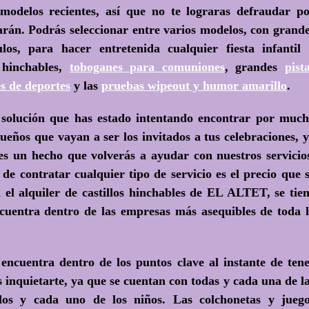
odelos recientes, así que no te lograras defraudar p
narán. Podrás seleccionar entre varios modelos, con grand
os, para hacer entretenida cualquier fiesta infantil
s hinchables,
toboganes para comuniones
, grandes
pist
s de deportes
y las
pruebas wipeout y humor amarillo
.
 solución que has estado intentando encontrar por muc
queños que vayan a ser los invitados a tus celebraciones, 
 es un hecho que volverás a ayudar con nuestros servicio
e contratar cualquier tipo de servicio es el precio que 
 el alquiler de castillos hinchables de EL ALTET, se tie
encuentra dentro de las empresas más asequibles de toda 
 encuentra dentro de los puntos clave al instante de ten
 inquietarte, ya que se cuentan con todas y cada una de l
odos y cada uno de los niños. Las colchonetas y jueg