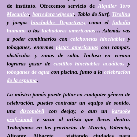
de instituto. Ofrecemos servicio de
Alquiler Toro
Mecanico
,
barredera wipeout
, Tabla de Surf,
Tirolina
y juegos
hinchables Deportivos;
como el
futbolín
humano
o los
luchadores americanos
… Además vas
a poder combinarlos con
colchonetas hinchables
y
toboganes, enormes
pistas americanas
con rampas,
obstáculos y zonas de salto. Incluso en verano
lograras gozar de
castillos hinchables acuáticos
y
toboganes de agua
con piscina, junto a la
celebración
de la espuma
.
La música jamás puede faltar en cualquier género de
celebración, puedes contratar un equipo de sonido,
una
discomóvil
con deejay, o aun un
karaoke
profesional
y sacar al artista que llevas dentro.
Trabajamos en las provincias de Murcia, Valencia
,
Alicante, Albacete,… visitando ciudades para