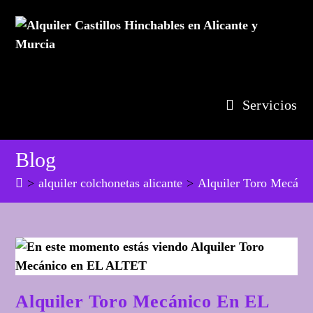
Ir
al
contenido
Servicios
Blog
>
alquiler colchonetas alicante
>
Alquiler Toro Mecán
Alquiler Toro Mecánico En EL