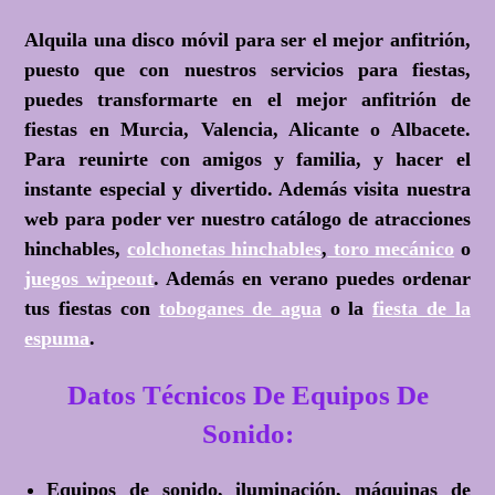
Alquila una disco móvil para ser el mejor anfitrión,
puesto que con nuestros servicios para fiestas,
puedes transformarte en el mejor anfitrión de
fiestas en Murcia, Valencia, Alicante o Albacete.
Para reunirte con amigos y familia, y hacer el
instante especial y divertido. Además visita nuestra
web para poder ver nuestro catálogo de atracciones
hinchables,
colchonetas hinchables
,
toro mecánico
o
juegos wipeout
. Además en verano puedes ordenar
tus fiestas con
toboganes de agua
o la
fiesta de la
espuma
.
Datos Técnicos De Equipos De
Sonido:
Equipos de sonido, iluminación, máquinas de