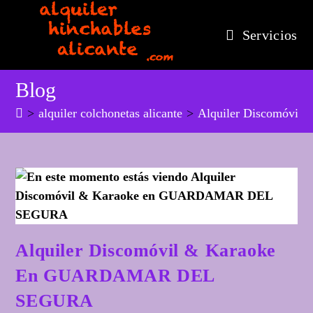
Ir
al
Servicios
contenido
Blog
>
alquiler colchonetas alicante
>
Alquiler Discomóv
Alquiler Discomóvil & Karaoke
En GUARDAMAR DEL
SEGURA