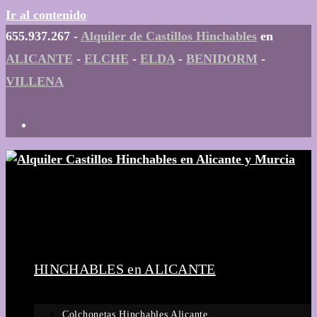
Ir al contenido
655.937.267 -
Alquiler de Castillos Hinchables
en
ALICANTE
-
ELCHE
-
ELDA
-
BENIDORM
-
VILLENA
HINCHABLES en ALICANTE
Colchonetas Hinchables Alicante