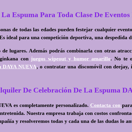
De La Espuma Para Toda Clase De Even
onas de todas las edades pueden festejar cualquier evento
e. Es ideal para una competición deportiva, una despedida 
o de lugares. Además podrás combinarla con otras atrac
 ginkana con
juegos wipeout y humor amarillo
. No te 
o en DAYA NUEVA
, o contratar una discomóvil con deejay, 
Alquiler De Celebración De La Espuma
NUEVA es completamente personalizado.
Contacta con
para
ntretenida. Nuestra empresa trabaja con costos confrontad
pañía y resolveremos todas y cada una de las dudas lo ant