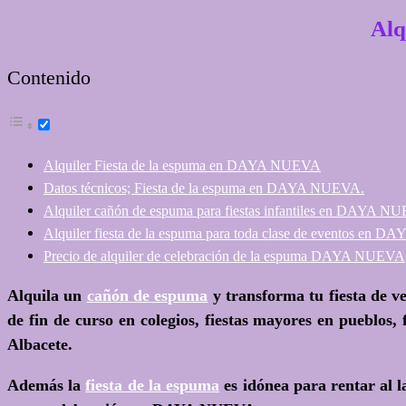
Alq
Contenido
Alquiler Fiesta de la espuma en DAYA NUEVA
Datos técnicos; Fiesta de la espuma en DAYA NUEVA.
Alquiler cañón de espuma para fiestas infantiles en DAYA N
Alquiler fiesta de la espuma para toda clase de eventos en
Precio de alquiler de celebración de la espuma DAYA NUEVA
Alquila un
cañón de espuma
y transforma tu fiesta de ve
de fin de curso en colegios, fiestas mayores en pueblos, f
Albacete.
Además la
fiesta de la espuma
es idónea para rentar al l