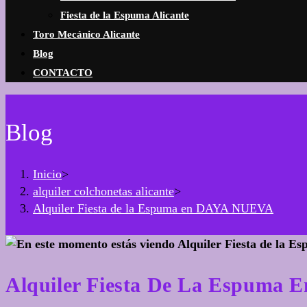
Fiesta de la Espuma Alicante
Toro Mecánico Alicante
Blog
CONTACTO
Blog
Inicio
>
alquiler colchonetas alicante
>
Alquiler Fiesta de la Espuma en DAYA NUEVA
Alquiler Fiesta De La Espuma