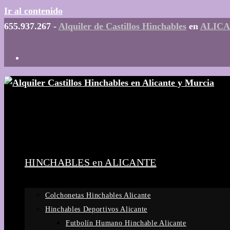
Ir al contenido
655.937.267 -
Alquiler de Castillos Hinchables
en
ALIC
HINCHABLES en ALICANTE
Colchonetas Hinchables Alicante
Hinchables Deportivos Alicante
Futbolín Humano Hinchable Alicante