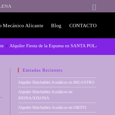
LENA
o Mecánico Alicante
Blog
CONTACTO
nte
>
Alquiler Fiesta de la Espuma en SANTA POLA
Entradas Recientes
Alquiler Hinchables Acuáticos en BIGASTRO
Alquiler Hinchables Acuáticos en
JIJONA/XIXONA
Alquiler Hinchables Acuáticos en ORITO