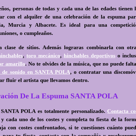
eños, personas de todas y cada una de las edades tienen 
tar con el alquiler de una celebración de la espuma pa
cia, Murcia y Albacete. Es ideal para una competici
uniones, o cumpleaños.
 clase de sitios. Además lograras combinarla con otr
hinchables
,
toro mecánico
,
hinchables deportivos
o inclu
r amarillo
. No te olvides de la música, que no puede falt
po de sonido en SANTA POLA
, o contratar una discomóv
r fluir el artista que llevamos dentro.
ebración De La Espuma SANTA POLA
 en SANTA POLA es totalmente personalizado.
Contacta c
 y cada uno de los costes y completa tu fiesta de la for
a con costes confrontados, si te cuestiones cuánto pue
 para tu fiesta, contacta con la compañía y resolverem