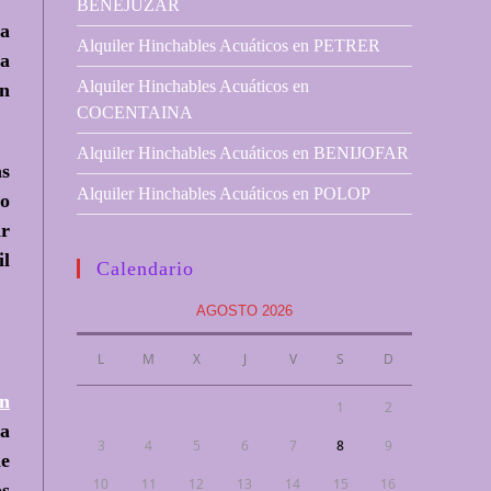
BENEJUZAR
la
Alquiler Hinchables Acuáticos en PETRER
ra
Alquiler Hinchables Acuáticos en
ón
COCENTAINA
Alquiler Hinchables Acuáticos en BENIJOFAR
as
Alquiler Hinchables Acuáticos en POLOP
so
ar
il
Calendario
AGOSTO 2026
L
M
X
J
V
S
D
on
1
2
ma
3
4
5
6
7
8
9
de
10
11
12
13
14
15
16
os