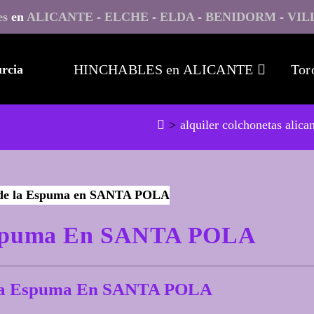
es
en
ALICANTE
-
ELCHE
-
ELDA
-
BENIDORM
-
VIL
HINCHABLES en ALICANTE
Tor
>
alquiler colchonetas alica
 Espuma En SANTA POLA
e La Espuma En SANTA POLA