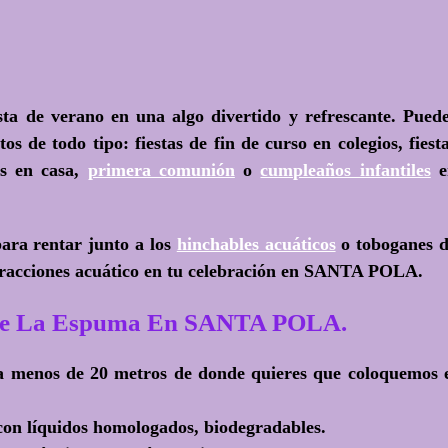
sta de verano en una algo divertido y refrescante. Pued
s de todo tipo: fiestas de fin de curso en colegios, fiest
as en casa,
primera comunión
o
cumpleaños infantiles
e
ara rentar junto a los
hinchables acuáticos
o toboganes 
tracciones acuático en tu celebración en SANTA POLA.
a De La Espuma En SANTA POLA.
 a menos de 20 metros de donde quieres que coloquemos 
on líquidos homologados, biodegradables.