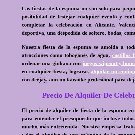
Las fiestas de la espuma no son solo para pequ
posibilidad de festejar cualquier evento y con
completar la celebración en Alicante, Valen
deportiva, una despedida de soltero, bodas, com
Nuestra fiesta de la espuma se amolda a toda
atracciones como toboganes de agua,
castillos 
ordenar una ginkana con
juegos wipeout y humo
en cualquier fiesta, lograras
alquilar un equi
con deejay, aun un karaoke profesional para deja
Precio De Alquiler De Cel
El precio de alquiler de fiesta de la espuma
para entender el presupuesto que incluye todos
mucho más entretenida. Nuestra empresa trabaj
valer el alquiler de una máquina de la espuma