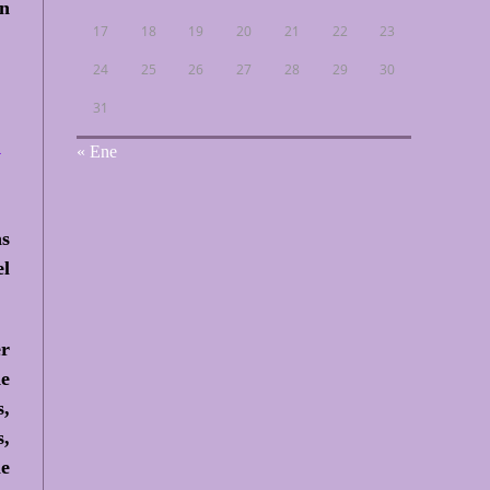
ón
17
18
19
20
21
22
23
24
25
26
27
28
29
30
31
A
« Ene
as
el
er
de
s,
s,
le