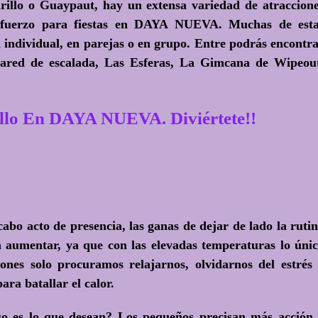
illo o Guaypaut, hay un extensa variedad de atraccion
 esfuerzo para fiestas en DAYA NUEVA. Muchas de est
 individual, en parejas o en grupo. Entre podrás encontr
ared de escalada, Las Esferas, La Gimcana de Wipeou
lo En DAYA NUEVA. Diviértete!!
abo acto de presencia, las ganas de dejar de lado la ruti
 a aumentar, ya que con las elevadas temperaturas lo úni
ones solo procuramos relajarnos, olvidarnos del estrés
ra batallar el calor.
so es lo que desean? Los pequeños precisan más acción