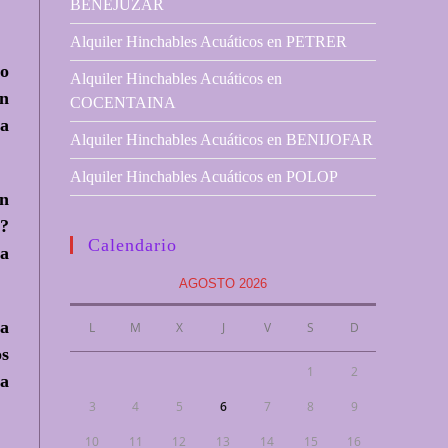
BENEJUZAR
Alquiler Hinchables Acuáticos en PETRER
lo
Alquiler Hinchables Acuáticos en
un
COCENTAINA
la
Alquiler Hinchables Acuáticos en BENIJOFAR
Alquiler Hinchables Acuáticos en POLOP
ón
r?
Calendario
ta
AGOSTO 2026
la
L
M
X
J
V
S
D
os
1
2
 a
3
4
5
6
7
8
9
10
11
12
13
14
15
16