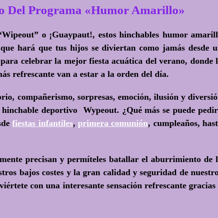
no Del Programa «Humor Amarillo»
 “Wipeout” o ¡Guaypaut!, estos hinchables humor amaril
 que hará que tus hijos se diviertan como jamás desde 
ara celebrar la mejor fiesta acuática del verano, donde 
más refrescante van a estar a la orden del día.
brio, compañerismo, sorpresas, emoción, ilusión y diversi
ro hinchable deportivo Wypeout. ¿Qué más se puede pedi
esde
fiestas infantiles
,
primera comunión
, cumpleaños, has
lmente precisan y permíteles batallar el aburrimiento de 
tros bajos costes y la gran calidad y seguridad de nuestr
viértete con una interesante sensación refrescante gracias