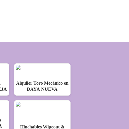
a
Alquiler Toro Mecánico en
EJA
DAYA NUEVA
s
A
Hinchables Wipeout &