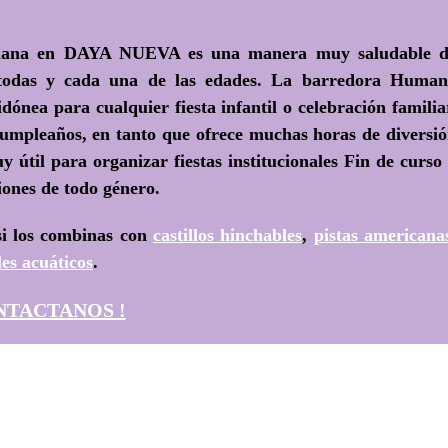
umana en DAYA NUEVA es una manera muy saludable d
e todas y cada una de las edades. La barredora Huma
dónea para cualquier fiesta infantil o celebración familia
cumpleaños, en tanto que ofrece muchas horas de diversi
 útil para organizar fiestas institucionales Fin de curso
iones de todo género.
i los combinas con
castillos hinchables
,
pistas americana
es acuáticos
.
NTACTANOS !