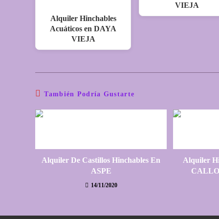
VIEJA
Alquiler Hinchables
Acuáticos en DAYA
VIEJA
También Podría Gustarte
Alquiler De Castillos Hinchables En
Alquiler H
ASPE
CALLO
14/11/2020