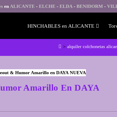
es
en
ALICANTE
-
ELCHE
-
ELDA
-
BENIDORM
-
VIL
HINCHABLES en ALICANTE
Tor
>
alquiler colchonetas alica
Humor Amarillo En DAYA