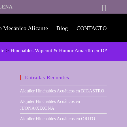
LENA
o Mecánico Alicante
Blog
CONTACTO
nte
>
Hinchables Wipeout & Humor Amarillo en DAYA NU
Entradas Recientes
Alquiler Hinchables Acuáticos en BIGASTRO
Alquiler Hinchables Acuáticos en
JIJONA/XIXONA
Alquiler Hinchables Acuáticos en ORITO