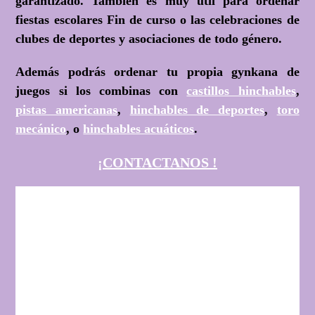
garantizado. También es muy útil para ordenar
fiestas escolares Fin de curso o las celebraciones de
clubes de deportes y asociaciones de todo género.
Además podrás ordenar tu propia gynkana de
juegos si los combinas con
castillos hinchables
,
pistas americanas
,
hinchables de deportes
,
toro
mecánico
, o
hinchables acuáticos
.
¡CONTACTANOS !