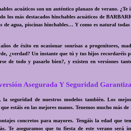
hables acuáticos son un auténtico planazo de verano
. ¿Te 
tado los más destacados hinchables acuáticos de BARBAR
as de agua, piscinas hinchables… Y como es natural todas
os de éxito en ocasionar sonrisas a progenitores, madre
e, ¿verdad? Un instante que tú y tus hijos recordaréis p
rse de todo y pasarlo bien?
, y existen en versiones tan
versión Asegurada Y Seguridad Garantiz
 la seguridad de nuestros modelos también. Los mejor
e estáis en las mejores manos. Tenemos mucho más de 15 
tajes concretos para mayores. Tengáis la edad que teng
s. Te aseguramos que tu fiesta de este verano será in