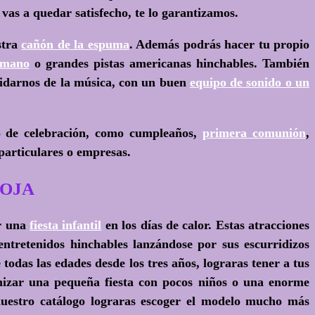
 vas a quedar satisfecho, te lo garantizamos.
stra
cañón de la espuma
. Además podrás hacer tu propio
umano
o grandes pistas americanas hinchables. También
vidarnos de la música, con un buen
equipo de sonido o un
o de celebración, como cumpleaños,
primera comunión
,
particulares o empresas.
ROJA
ar una
fiesta infantil
en los días de calor. Estas atracciones
entretenidos hinchables lanzándose por sus escurridizos
todas las edades desde los tres años, lograras tener a tus
ganizar una pequeña fiesta con pocos niños o una enorme
uestro catálogo lograras escoger el modelo mucho más