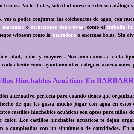
n frenos. No lo dudes, solicitud nuestro extenso catálogo y
io, vas a poder conjuntar las colchonetas de agua, con nue
o mecánico
o
atracciones deportivas
, como el
futbolín h
juegos wipeout como la
barredora
o enormes bolas. Sin ol
uier edad, niños y mayores. Nos amoldamos a cada tip
cada cliente como ayuntamientos, colegios, asociaciones, 
tillos Hinchables Acuáticos En BARBAR
opción alternativa perfecta para cuando tienes que organiz
l hecho de que les gusta mucho jugar con agua en estos 
os castillos hinchables acuáticos son aptos para niños de 
 calor. Los castillos hinchables acuáticos te dejan or
ión o cumpleaños con un sinnúmero de convidados. En n