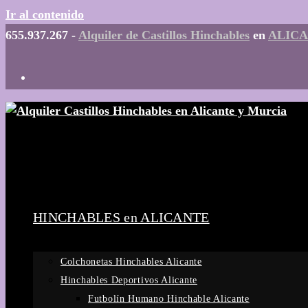
Ir al contenido
655.937.267 -
Alquiler de Castillos Hinchables
en
ALIC
HINCHABLES en ALICANTE
Colchonetas Hinchables Alicante
Hinchables Deportivos Alicante
Futbolín Humano Hinchable Alicante