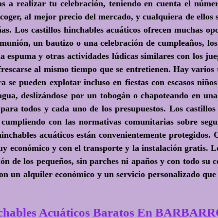
as a realizar tu celebración, teniendo en cuenta el núme
coger, al mejor precio del mercado, y cualquiera de ellos 
as. Los castillos hinchables acuáticos ofrecen muchas opc
omunión, un bautizo o una celebración de cumpleaños, los c
la espuma y otras actividades lúdicas similares con los ju
rescarse al mismo tiempo que se entretienen. Hay varios ta
ra se pueden explotar incluso en fiestas con escasos niños
gua, deslizándose por un tobogán o chapoteando en una
para todos y cada uno de los presupuestos. Los castillos
umpliendo con las normativas comunitarias sobre seguri
s hinchables acuáticos están convenientemente protegidos.
y económico y con el transporte y la instalación gratis. L
ión de los pequeños, sin parches ni apaños y con todo su c
con un alquiler económico y un servicio personalizado que 
chables Acuáticos Baratos En BARBAR