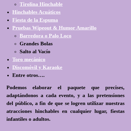
Tirolina Hinchable
Hinchables Acuáticos
Fiesta de la Espuma
Pruebas Wipeout & Humor Amarillo
Barredora o Palo Loco
Grandes Bolas
Salto al Vacío
Toro mecánico
Discomóvil y Karaoke
Entre otros….
Podemos elaborar el paquete que precises,
adaptándonos a cada evento, y a las pretensiones
del público, a fin de que se logren utilizar nuestras
atracciones hinchables en cualquier lugar, fiestas
infantiles o adultos.