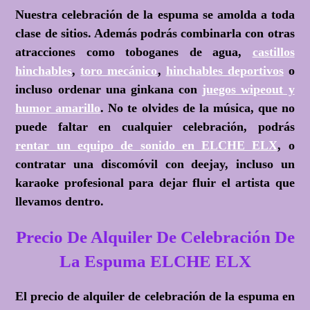
Nuestra celebración de la espuma se amolda a toda
clase de sitios. Además podrás combinarla con otras
atracciones como toboganes de agua,
castillos
hinchables
,
toro mecánico
,
hinchables deportivos
o
incluso ordenar una ginkana con
juegos wipeout y
humor amarillo
. No te olvides de la música, que no
puede faltar en cualquier celebración, podrás
rentar un equipo de sonido en ELCHE ELX
, o
contratar una discomóvil con deejay, incluso un
karaoke profesional para dejar fluir el artista que
llevamos dentro.
Precio De Alquiler De Celebración De
La Espuma ELCHE ELX
El precio de alquiler de celebración de la espuma en