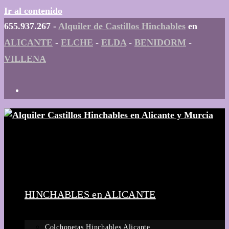
Ir al contenido
655.937.267 -
Alquiler de Castillos Hinchables
en
ALICANTE
-
ELCHE
-
ELDA
-
BENIDORM
-
VILLENA
HINCHABLES en ALICANTE
Colchonetas Hinchables Alicante