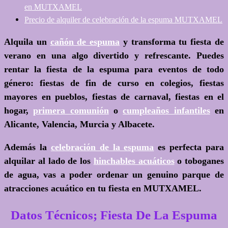
en MUTXAMEL
Precio de alquiler de celebración de la espuma MUTXAMEL
Alquila un
cañón de espuma
y transforma tu fiesta de
verano en una algo divertido y refrescante. Puedes
rentar la fiesta de la espuma para eventos de todo
género: fiestas de fin de curso en colegios, fiestas
mayores en pueblos, fiestas de carnaval, fiestas en el
hogar,
primera comunión
o
cumpleaños infantiles
en
Alicante, Valencia, Murcia y Albacete.
Además la
celebración de la espuma
es perfecta para
alquilar al lado de los
hinchables acuáticos
o toboganes
de agua, vas a poder ordenar un genuino parque de
atracciones acuático en tu fiesta en MUTXAMEL.
Datos Técnicos; Fiesta De La Espuma