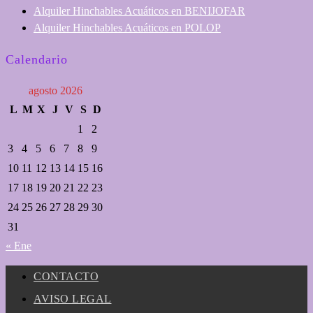
Alquiler Hinchables Acuáticos en BENIJOFAR
Alquiler Hinchables Acuáticos en POLOP
Calendario
agosto 2026
L
M
X
J
V
S
D
1
2
3
4
5
6
7
8
9
10
11
12
13
14
15
16
17
18
19
20
21
22
23
24
25
26
27
28
29
30
31
« Ene
CONTACTO
AVISO LEGAL