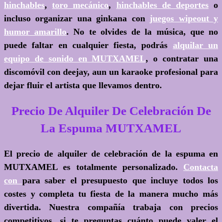
hinchables
,
toro mecánico
,
hinchables de deportes
o
incluso organizar una ginkana con
juegos wipeout y
humor amarillo
. No te olvides de la música, que no
puede faltar en cualquier fiesta, podrás
alquilar un
equipo de sonido en MUTXAMEL
, o contratar una
discomóvil con deejay, aun un karaoke profesional para
dejar fluir el artista que llevamos dentro.
Precio De Alquiler De Celebración De
La Espuma MUTXAMEL
El precio de alquiler de celebración de la espuma en
MUTXAMEL es totalmente personalizado.
Contacta
con
para saber el presupuesto que incluye todos los
costes y completa tu fiesta de la manera mucho más
divertida. Nuestra compañía trabaja con precios
competitivos, si te preguntas cuánto puede valer el