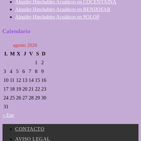
Alquiler Hinchables Acuáticos en COCENTAINA
Alquiler Hinchables Acuáticos en BENIJOFAR
Alquiler Hinchables Acuáticos en POLOP
Calendario
agosto 2026
L
M
X
J
V
S
D
1
2
3
4
5
6
7
8
9
10
11
12
13
14
15
16
17
18
19
20
21
22
23
24
25
26
27
28
29
30
31
« Ene
CONTACTO
AVISO LEGAL