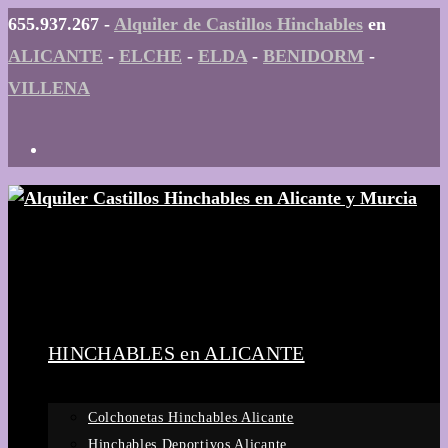
Ir
655.937.267 -
Alquiler de Castillos Hinchables
en
al
ALICANTE
-
ELCHE
-
ELDA
-
BENIDORM
-
contenido
VILLENA
HINCHABLES en ALICANTE
Colchonetas Hinchables Alicante
Hinchables Deportivos Alicante