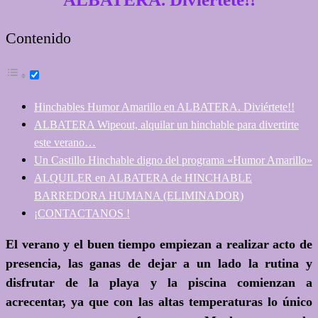
Contenido
Hinchables Humor Amarillo en ALBATERA. Diviértete!!
ALBATERA Wipeout, alquilar un hinchable para divertirte
este verano…
Un Castillo Hinchable digno del programa «Humor Amarillo»
ALQUILER en ALBATERA de HINCHABLE
BARREDORA HUMANA (ELIMINADOR)
¡CONTACTANOS !
El verano y el buen tiempo empiezan a realizar acto de
presencia, las ganas de dejar a un lado la rutina y
disfrutar de la playa y la piscina comienzan a
acrecentar, ya que con las altas temperaturas lo único