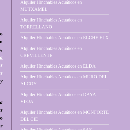
Alquiler Hinchables Acuáticos en
MUTXAMEL
Alquiler Hinchables Acuáticos en
TORRELLANO
to
Alquiler Hinchables Acuáticos en ELCHE ELX
en
Alquiler Hinchables Acuáticos en
s,
CREVILLENTE
ra
es
Alquiler Hinchables Acuáticos en ELDA
as
Alquiler Hinchables Acuáticos en MURO DEL
y
ALCOY
Alquiler Hinchables Acuáticos en DAYA
VIEJA
na
as
Alquiler Hinchables Acuáticos en MONFORTE
mo
DEL CID
er
Alquiler Hinchables Acuáticos en SAN