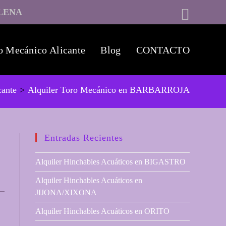
LENA
o Mecánico Alicante
Blog
CONTACTO
cante
>
Alquiler Toro Mecánico en BARBARROJA
Entradas Recientes
Alquiler Hinchables Acuáticos en BIGASTRO
Alquiler Hinchables Acuáticos en
JIJONA/XIXONA
Alquiler Hinchables Acuáticos en ORITO