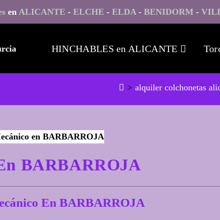
es
en
ALICANTE
-
ELCHE
-
ELDA
-
BENIDORM
-
VIL
HINCHABLES en ALICANTE
Tor
>
alquiler colchonetas ali
co En BARBARROJA
 Mecánico En BARBARROJA