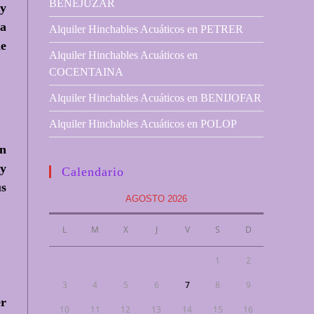
BENEJUZAR
 y
ra
Alquiler Hinchables Acuáticos en PETRER
de
Alquiler Hinchables Acuáticos en
COCENTAINA
Alquiler Hinchables Acuáticos en BENIJOFAR
Alquiler Hinchables Acuáticos en POLOP
n
 y
Calendario
us
AGOSTO 2026
L
M
X
J
V
S
D
1
2
3
4
5
6
7
8
9
er
10
11
12
13
14
15
16