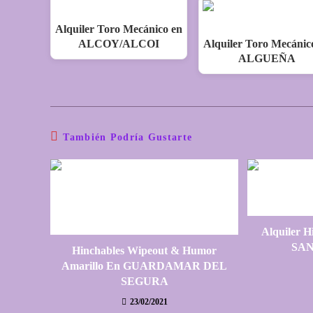
Alquiler Toro Mecánico en
ALCOY/ALCOI
Alquiler Toro Mecánic
ALGUEÑA
También Podría Gustarte
Alquiler H
SA
Hinchables Wipeout & Humor
Amarillo En GUARDAMAR DEL
SEGURA
23/02/2021