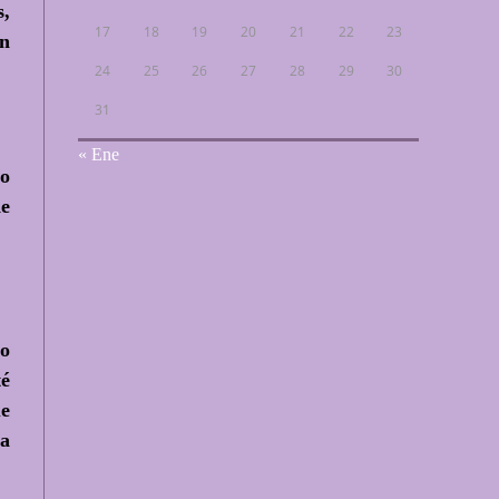
s,
17
18
19
20
21
22
23
én
24
25
26
27
28
29
30
31
« Ene
co
de
ro
té
ue
la