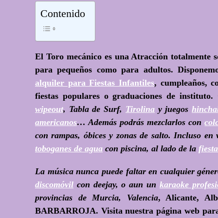
Contenido
El Toro mecánico es una Atracción totalmente s
para pequeños como para adultos. Disponemos
alquiler para Fiestas Infantiles
, cumpleaños, c
fiestas populares o graduaciones de instituto
wipeout
, Tabla de Surf,
Tirolina
y juegos
hincha
americanos
… Además podrás mezclarlos con
col
con rampas, óbices y zonas de salto. Incluso en
toboganes de agua
con piscina, al lado de la
fiest
La música nunca puede faltar en cualquier géner
discomóvil
con deejay, o aun un
karaoke profesi
provincias de Murcia, Valencia
, Alicante, Al
BARBARROJA. Visita nuestra página web para 