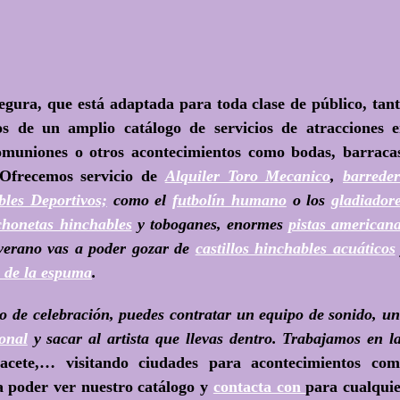
egura, que está adaptada para toda clase de público, tan
 de un amplio catálogo de servicios de atracciones 
omuniones o otros acontecimientos como bodas, barraca
. Ofrecemos servicio de
Alquiler Toro Mecanico
,
barrede
bles Deportivos;
como el
futbolín humano
o los
gladiador
chonetas hinchables
y toboganes, enormes
pistas american
 verano vas a poder gozar de
castillos hinchables acuáticos
a de la espuma
.
o de celebración, puedes contratar un equipo de sonido, u
onal
y sacar al artista que llevas dentro. Trabajamos en l
bacete,… visitando ciudades para acontecimientos co
poder ver nuestro catálogo y
contacta con
para cualqui