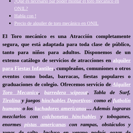
¿Qué es necesario par poder montar el toro mecánico en
ONIL?
Habla con !
Precio de alquiler de toro mecánico en ONIL
El Toro mecánico es una Atracción completamente
segura, que está adaptada para toda clase de público,
tanto para niños para adultos. Disponemos de un
extenso catálogo de servicios de atracciones en
alquiler
para Fiestas Infantiles
, cumpleaños, comuniones o otros
eventos como bodas, barracas, fiestas populares o
graduaciones de colegio. Ofrecemos servicio de
Alquiler
Toro Mecanico
,
barredera wipeout
, Tabla de Surf,
Tirolina
y juegos
hinchables Deportivos;
como el
futbolín
humano
o los
luchadores americanos
… Además lograras
mezclarlos con
colchonetas hinchables
y toboganes,
enormes
pistas americanas
con rampas, obstáculos y
zonas de salto. Incluso en verano podrás gozar de