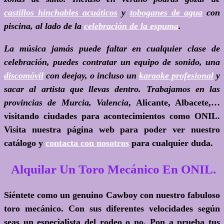
castillos hinchables acuáticos
y
toboganes de agua
con
piscina, al lado de la
celebración de la espuma
.
La música jamás puede faltar en cualquier clase de
celebración, puedes contratar un equipo de sonido, una
discomóvil
con deejay, o incluso un
karaoke profesional
y
sacar al artista que llevas dentro. Trabajamos en las
provincias de Murcia, Valencia
, Alicante, Albacete,…
visitando ciudades para acontecimientos como ONIL.
Visita nuestra página web para poder ver nuestro
catálogo y
contacta con nosotros
para cualquier duda.
Alquilar Un Toro Mecánico En ONIL.
Siéntete como un genuino Cawboy con nuestro fabuloso
toro mecánico. Con sus diferentes velocidades según
seas un especialista del rodeo o no. Pon a prueba tus