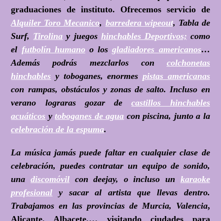
graduaciones de instituto. Ofrecemos servicio de
Alquiler Toro Mecanico
,
barredera wipeout
, Tabla de
Surf,
Tirolina
y juegos
hinchables Deportivos;
como
el
futbolín humano
o los
gladiadores americanos
…
Además podrás mezclarlos con
colchonetas
hinchables
y toboganes, enormes
pistas americanas
con rampas, obstáculos y zonas de salto. Incluso en
verano lograras gozar de
castillos hinchables
acuáticos
y
toboganes de agua
con piscina, junto a la
celebración de la espuma
.
La música jamás puede faltar en cualquier clase de
celebración, puedes contratar un equipo de sonido,
una
discomóvil
con deejay, o incluso un
karaoke
profesional
y sacar al artista que llevas dentro.
Trabajamos en las provincias de Murcia, Valencia
,
Alicante, Albacete,… visitando ciudades para