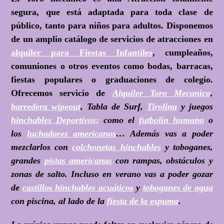
segura, que está adaptada para toda clase de
público, tanto para niños para adultos. Disponemos
de un amplio catálogo de servicios de atracciones en
alquiler para Fiestas Infantiles
, cumpleaños,
comuniones o otros eventos como bodas, barracas,
fiestas populares o graduaciones de colegio.
Ofrecemos servicio de
Alquiler Toro Mecanico
,
barredera wipeout
, Tabla de Surf,
Tirolina
y juegos
hinchables Deportivos;
como el
futbolín humano
o
los
luchadores americanos
… Además vas a poder
mezclarlos con
colchonetas hinchables
y toboganes,
grandes
pistas americanas
con rampas, obstáculos y
zonas de salto. Incluso en verano vas a poder gozar
de
castillos hinchables acuáticos
y
toboganes de agua
con piscina, al lado de la
fiesta de la espuma
.