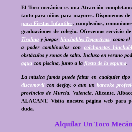
El Toro mecánico es una Atracción completamen
tanto para niños para mayores. Disponemos de u
para Fiestas Infantiles
, cumpleaños, comuniones 
graduaciones de colegio. Ofrecemos servicio d
Tirolina
y juegos
hinchables Deportivos;
como el
a poder combinarlos con
colchonetas hinchab
obstáculos y zonas de salto. Incluso en verano po
agua
con piscina, junto a la
fiesta de la espuma
.
La música jamás puede faltar en cualquier tipo
discomóvil
con deejay, o aun un
karaoke profesi
provincias de Murcia, Valencia
, Alicante, Alb
ALACANT. Visita nuestra página web para po
duda.
Alquilar Un Toro Mec