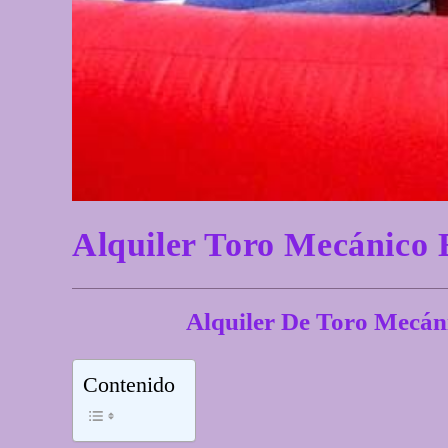
Alquiler Toro Mecáni
Alquiler De Toro Me
Contenido