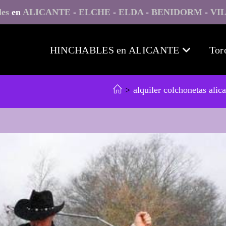
les
en
ALICANTE
-
ELCHE
-
ELDA
-
BENIDORM
-
VI
HINCHABLES en ALICANTE
Tor
>
alquiler colchonetas alic