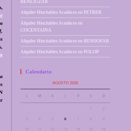
BENEJUZAR
o,
Alquiler Hinchables Acuáticos en PETRER
er
 o
Alquiler Hinchables Acuáticos en
COCENTAINA
f,
s
Alquiler Hinchables Acuáticos en BENIJOFAR
,
Alquiler Hinchables Acuáticos en POLOP
de
Calendario
na
AGOSTO 2026
as
AN
L
M
X
J
V
S
D
er
1
2
3
4
5
6
7
8
9
10
11
12
13
14
15
16