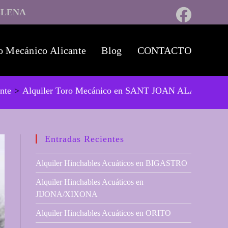
LLENA
o Mecánico Alicante
Blog
CONTACTO
ante
>
Alquiler Toro Mecánico en SANT JOAN ALACANT
Entradas Recientes
Alquiler Hinchables Acuáticos en BIGASTRO
Alquiler Hinchables Acuáticos en
JIJONA/XIXONA
Alquiler Hinchables Acuáticos en ORITO