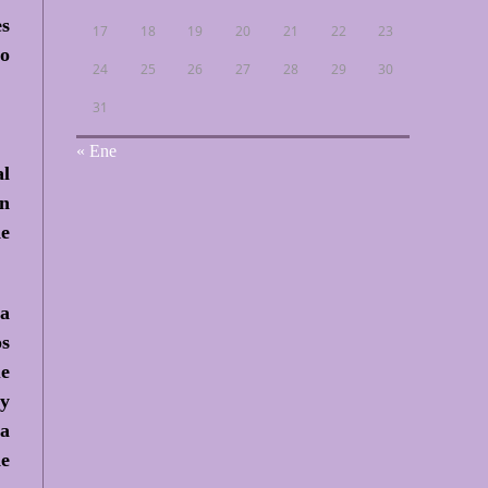
es
17
18
19
20
21
22
23
ro
24
25
26
27
28
29
30
31
« Ene
al
ón
de
La
os
ue
 y
ra
de