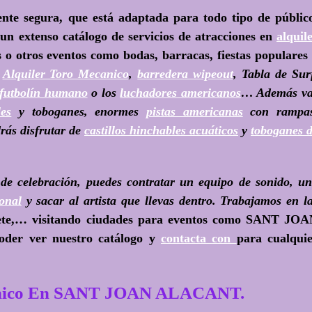
te segura, que está adaptada para todo tipo de públic
n extenso catálogo de servicios de atracciones en
alquil
o otros eventos como bodas, barracas, fiestas populares
e
Alquiler Toro Mecanico
,
barredera wipeout
, Tabla de Sur
futbolín humano
o los
luchadores americanos
… Además va
les
y toboganes, enormes
pistas americanas
con rampas
drás disfrutar de
castillos hinchables acuáticos
y
toboganes 
 de celebración, puedes contratar un equipo de sonido, u
onal
y sacar al artista que llevas dentro. Trabajamos en l
acete,… visitando ciudades para eventos como SANT JO
der ver nuestro catálogo y
contacta con
para cualqui
ánico En SANT JOAN ALACANT.